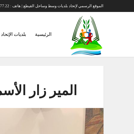
الموقع الرسمي لإتحاد بلديات وسط وساحل القيطع | هاتف : 00961.71.70.77.22 | بريد إلكتروني : itihad-s-kayteh@hotmail.com
الرئيسية
بلديات الإتحاد
المير زار الأس