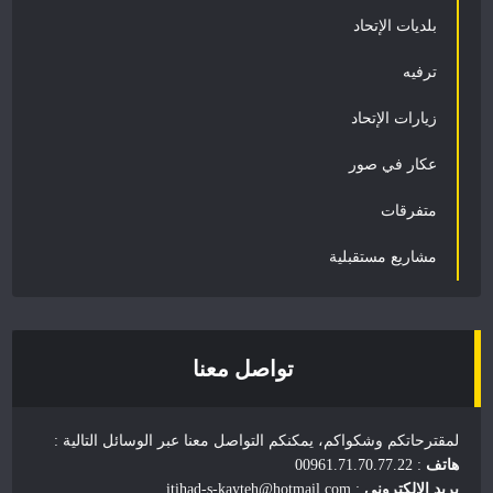
بلديات الإتحاد
ترفيه
زيارات الإتحاد
عكار في صور
متفرقات
مشاريع مستقبلية
تواصل معنا
لمقترحاتكم وشكواكم، يمكنكم التواصل معنا عبر الوسائل التالية :
هاتف
: 00961.71.70.77.22
بريد الالكتروني
: itihad-s-kayteh@hotmail.com