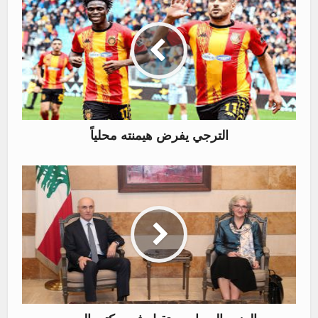
الترجي يفرض هيمنته محلياً