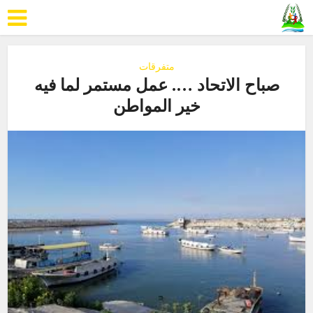
متفرقات
صباح الاتحاد …. عمل مستمر لما فيه
خير المواطن