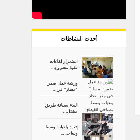
أحدث النشاطات
استمرار لقاءات
تنفيذ مشروع...
ورشة عمل ضمن
“مسار” في...
البدء بصيانة طريق
مشتل...
إتحاد بلديات وسط
وساحل...