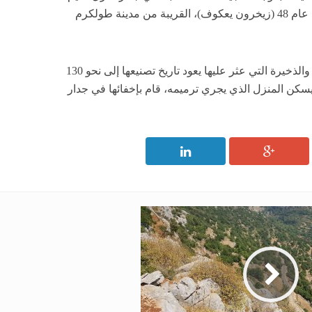
في بلدة “أم خالد” الفلسطينية المحتلة عام 48 (زيخرون يعكوف)، القريبة من مدينة طولكرم
وقالت وسائل إعلام عبرية إن البندقية والذخيرة التي عثر عليها يعود تاريخ تصنيعها إلى نحو 130
سكن المنزل الذي يجري ترميمه، قام بإخفائها في جدار