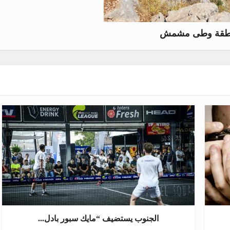
طقة وطى مشمش
الجنوب يستضيف “مايك سبور بادل...