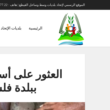
الموقع الرسمي لإتحاد بلديات وسط وساحل القيطع | هاتف : 00961.71.70.77.22 | بريد إلكتروني : itihad-s-kayteh@hotmail.com
الرئيسية
بلديات الإتحاد
ببلدة فل