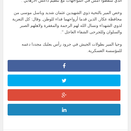
الذي سقطوا أمس في المواجهات مع تنظيم داعش الارهابي .
وخص المير بالتحية ذوي الشهيدين عثمان شديد وباسل موسى من
محافظة عكار, الذين قدما أرواحهما فداء للوطن, وقال: كل التعزية
لذوي الشهداء ونسال الله لهم الرحمة والمغفرة ولاهلهم الصبر
والسلوان وللجرحى الشفاء العاجل “.
وحيا المير بطولات الجيش في جرود رأس بعلبك مجددا دعمه
للمؤسسة العسكرية.