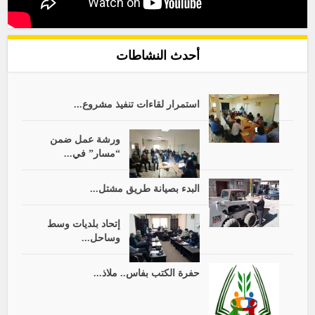
أحدث النشاطات
استمرار لقاءات تنفيذ مشروع...
ورشة عمل ضمن
“مسار” في...
البدء بصيانة طريق مشتل...
إتحاد بلديات وسط
وساحل...
حفرة الكتب بفاس.. ملاذ...