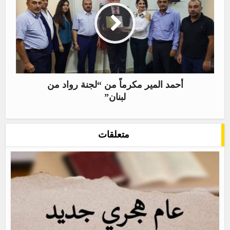
أحمد المير مكرماً من “لجنة رواد من
لبنان”
متعلقات