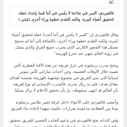
فالفيردي: السر في نجاحنا لا يكمن في أننا قمنا بإعداد خطة
لتحقيق أشياء كبيرة، ولكنه التقدم خطوة وراء أخرى (غيتي )
وقال فالفيردي إن “السر لا يكمن في أننا أعددنا خطة لتحقيق أشياء
كبيرة، ولكنه التقدم خطوة وراء أخرى، بالإضافة إلى أننا لم نسمح
بتسلل هذا الشعور الكارثي الذي يضرب جميع الفرق والذي يتمثل
في رؤية العالم ينتهي عند تجرع الهزيمة”.
ونجح مدرب برشلونة في عزل فريقه عن هذه الآفة الفطرية التي
تصيبه خلال الأوقات العصيبة، وعن أحداث مباراتي كأس سوبر
إسبانيا التي مني الفريق في مجموع نتيجتهما بالهزيمة بخمسة أهداف
مقابل هدف على يد ريال مدريد، فالمدرب الإسباني لم يوح لفريقه
بأن العالم قد انتهى بسقوطه، بل بأن تحقيق الأحلام لا يزال ممكنا.
وأضفى فالفيردي على الأجواء داخل غرفة تغيير ملابس برشلونة
نوعا من العقلانية مدعومة بقرارات حكيمة تمهيدا لإعادة بناء الفريق.
وفي البداية نجح فالفيردي في تدعيم الجانب النفسي للفريق بتحقيق
نتائج إيجابية معتمدا على زيادة الصلابة الدفاعية، ومع مرور مراحل