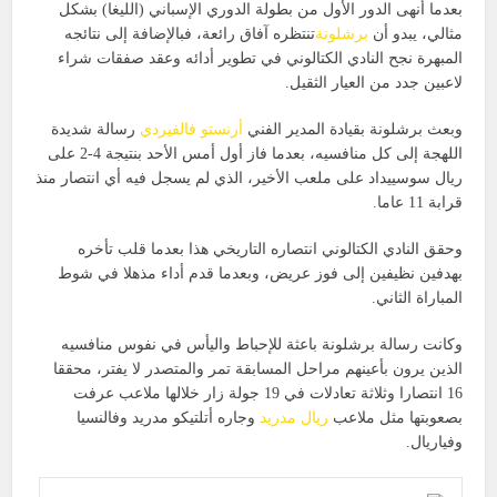
بعدما أنهى الدور الأول من بطولة الدوري الإسباني (الليغا) بشكل
مثالي، يبدو أن
برشلونة
تنتظره آفاق رائعة، فبالإضافة إلى نتائجه
المبهرة نجح النادي الكتالوني في تطوير أدائه وعقد صفقات شراء
لاعبين جدد من العيار الثقيل.
وبعث برشلونة بقيادة المدير الفني
أرنستو فالفيردي
رسالة شديدة
اللهجة إلى كل منافسيه، بعدما فاز أول أمس الأحد بنتيجة 4-2 على
ريال سوسييداد على ملعب الأخير، الذي لم يسجل فيه أي انتصار منذ
قرابة 11 عاما.
وحقق النادي الكتالوني انتصاره التاريخي هذا بعدما قلب تأخره
بهدفين نظيفين إلى فوز عريض، وبعدما قدم أداء مذهلا في شوط
المباراة الثاني.
وكانت رسالة برشلونة باعثة للإحباط واليأس في نفوس منافسيه
الذين يرون بأعينهم مراحل المسابقة تمر والمتصدر لا يفتر، محققا
16 انتصارا وثلاثة تعادلات في 19 جولة زار خلالها ملاعب عرفت
بصعوبتها مثل ملاعب
ريال مدريد
وجاره أتلتيكو مدريد وفالنسيا
وفياريال.