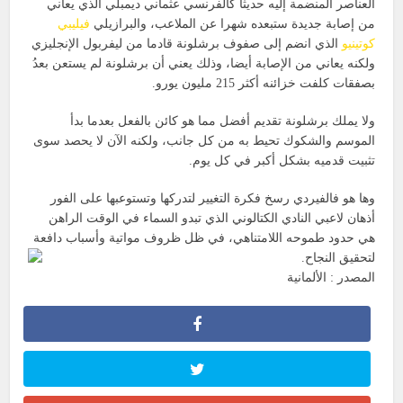
العناصر المنضمة إليه حديثا كالفرنسي عثماني ديمبلي الذي يعاني
من إصابة جديدة ستبعده شهرا عن الملاعب، والبرازيلي
فيليبي
كوتينيو
الذي انضم إلى صفوف برشلونة قادما من ليفربول الإنجليزي
ولكنه يعاني من الإصابة أيضا، وذلك يعني أن برشلونة لم يستعن بعدُ
بصفقات كلفت خزائنه أكثر 215 مليون يورو.
ولا يملك برشلونة تقديم أفضل مما هو كائن بالفعل بعدما بدأ
الموسم والشكوك تحيط به من كل جانب، ولكنه الآن لا يحصد سوى
تثبيت قدميه بشكل أكبر في كل يوم.
وها هو فالفيردي رسخ فكرة التغيير لتدركها وتستوعبها على الفور
أذهان لاعبي النادي الكتالوني الذي تبدو السماء في الوقت الراهن
هي حدود طموحه اللامتناهي، في ظل ظروف مواتية وأسباب دافعة
لتحقيق النجاح.
المصدر : الألمانية