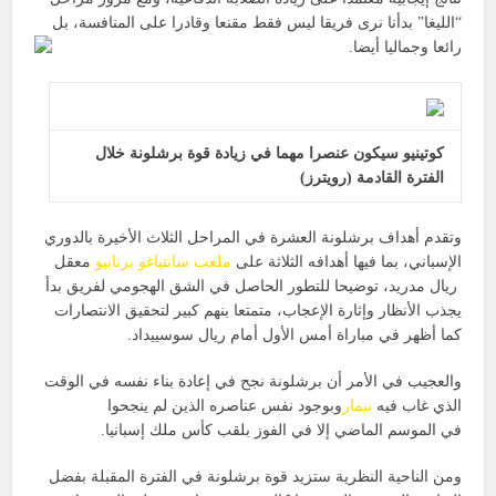
“الليغا” بدأنا نرى فريقا ليس فقط مقنعا وقادرا على المنافسة، بل
رائعا وجماليا أيضا.
كوتينيو سيكون عنصرا مهما في زيادة قوة برشلونة خلال
الفترة القادمة (رويترز)
وتقدم أهداف برشلونة العشرة في المراحل الثلاث الأخيرة بالدوري
الإسباني، بما فيها أهدافه الثلاثة على
ملعب سانتياغو برنابيو
معقل
ريال مدريد، توضيحا للتطور الحاصل في الشق الهجومي لفريق بدأ
يجذب الأنظار وإثارة الإعجاب، متمتعا بنهم كبير لتحقيق الانتصارات
كما أظهر في مباراة أمس الأول أمام ريال سوسييداد.
والعجيب في الأمر أن برشلونة نجح في إعادة بناء نفسه في الوقت
الذي غاب فيه
نيمار
وبوجود نفس عناصره الذين لم ينجحوا
في الموسم الماضي إلا في الفوز بلقب كأس ملك إسبانيا.
ومن الناحية النظرية ستزيد قوة برشلونة في الفترة المقبلة بفضل