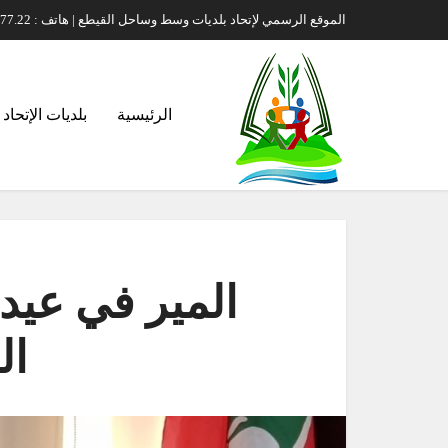
الموقع الرسمي لإتحاد بلديات وسط وساحل القيطع | هاتف : 00961.71.70.77.22 | بريد إلكتروني : itihad-s-kayteh@hotmail.com
الرئيسية
بلديات الإتحاد
المير في عيد
ال