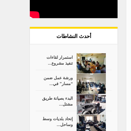
أحدث النشاطات
استمرار لقاءات
تنفيذ مشروع...
ورشة عمل ضمن
“مسار” في...
البدء بصيانة طريق
مشتل...
إتحاد بلديات وسط
وساحل...