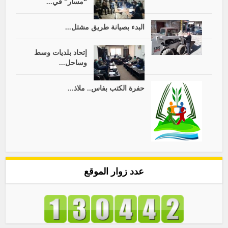
“مسار” في...
البدء بصيانة طريق مشتل...
إتحاد بلديات وسط
وساحل...
حفرة الكتب بفاس.. ملاذ...
عدد زوار الموقع