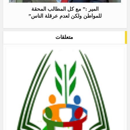
المير :” مع كل المطالب المحقة
للمواطن ولكن لعدم عرقلة الناس”
متعلقات