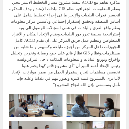
مذكرة تفاهم مع ACCD لتنفيذ مشروع مسار التخطيط الاستراتيجي
ونظم المعلومات الجغرافية نظام GIS لبلدات الإتحاد.وتهدف المذكرة
لتحسين قدرات البلديات والإنخراط في إجراء تخطيط شامل على
أساس المنطقة وتحقيق إستقرار إجتماعي وتأسيس مركز معلومات
ينظم واقع القرى والبلدات في شتى المجالات للوصول الى بنية
إستراتيجية سليمة تعزز دور البلديات.ويقدم الإتحاد المكان و الافراد
المتطوعين وتنظيم عمل فريق المركز على ان يقدم ACCD كامل
التجهيزات داخل المركز من أجهزة طباعة وكمبيوتر و ما شابه من
مستلزمات.ونظام GIS نظامٌ قائم على جمع وصيانة وتخزين وتحليل
وإخراج وتوزيع البيانات والمعلومات المكانية داخل المركز.ولفت
رئيس الإتحاد أحمد المير أن “أي مشروع قائم كهذا يحتم علينا
تخصيص مساهمات لنجاح إستمرار العمل من ضمن موازنات الإتحاد
لأننا نرى بالمشروع قيمة كبيرة وتطور مهم في بلداتنا وعليه فإننا
نأمل وسنسعى بإذن الله لنجاح المشروع”.