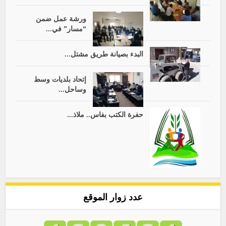
ورشة عمل ضمن
“مسار” في...
البدء بصيانة طريق مشتل...
إتحاد بلديات وسط
وساحل...
حفرة الكتب بفاس.. ملاذ...
عدد زوار الموقع