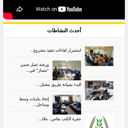
أحدث النشاطات
استمرار لقاءات تنفيذ مشروع...
ورشة عمل ضمن
“مسار” في...
البدء بصيانة طريق مشتل...
إتحاد بلديات وسط
وساحل...
حفرة الكتب بفاس.. ملاذ...