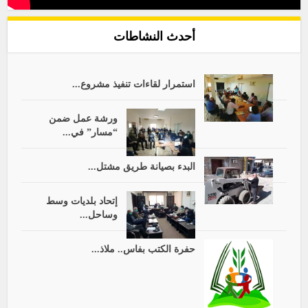
أحدث النشاطات
استمرار لقاءات تنفيذ مشروع...
ورشة عمل ضمن
“مسار” في...
البدء بصيانة طريق مشتل...
إتحاد بلديات وسط
وساحل...
حفرة الكتب بفاس.. ملاذ...