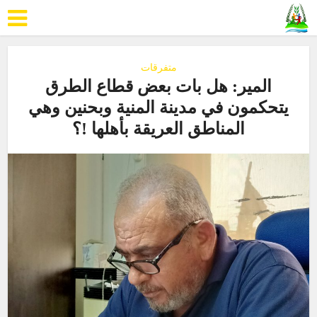
متفرقات
المير: هل بات بعض قطاع الطرق
يتحكمون في مدينة المنية وبحنين وهي
المناطق العريقة بأهلها !؟