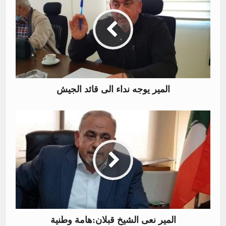
المير يوجه نداء الى قائد الجيش
المير نعى الشيخ قبلان:هامة وطنية