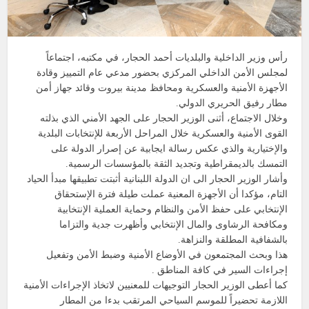
رأس وزير الداخلية والبلديات أحمد الحجار، في مكتبه، اجتماعاً
لمجلس الأمن الداخلي المركزي بحضور مدعي عام التمييز وقادة
الأجهزة الأمنية والعسكرية ومحافظ مدينة بيروت وقائد جهاز أمن
مطار رفيق الحريري الدولي.
وخلال الاجتماع، أثنى الوزير الحجار على الجهد الأمني الذي بذلته
القوى الأمنية والعسكرية خلال المراحل الأربعة للإنتخابات البلدية
والإختيارية والذي عكس رسالة ايجابية عن إصرار الدولة على
التمسك بالديمقراطية وتجديد الثقة بالمؤسسات الرسمية.
وأشار الوزير الحجار الى ان الدولة اللبنانية أثبتت تطبيقها مبدأ الحياد
التام، مؤكدا أن الأجهزة المعنية عملت طيلة فترة الإستحقاق
الإنتخابي على حفظ الأمن والنظام وحماية العملية الإنتخابية
ومكافحة الرشاوى والمال الإنتخابي وأظهرت جدية والتزاما
بالشفافية المطلقة والنزاهة.
هذا وبحث المجتمعون في الأوضاع الأمنية وضبط الأمن وتفعيل
إجراءات السير في كافة المناطق .
كما أعطى الوزير الحجار التوجيهات للمعنيين لاتخاذ الإجراءات الأمنية
اللازمة تحضيراً للموسم السياحي المرتقب بدءا من المطار