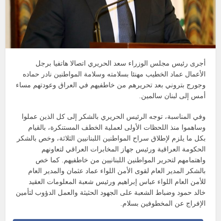
أجرى رئيس مجلس الوزراء سعد الحريري اتصالا هاتفيا برجل
الأعمال عماد الخطيب مهنئا بسلامته وسلامة المواطنين نادر حماده
وجورج بتروني بعد تحريرهم من خاطفيهم في العراق وعودتهم مساء
أمس إلى لبنان سالمين.
وفي المناسبة، توجه الرئيس الحريري بالشكر إلى كل الذين عملوا
وساهموا منذ اللحظات الأولى لعملية الخطف المستنكرة، بالقيام
بكل ما يلزم لإطلاق سراح المواطنين اللبنانيين الثلاثة، وخص بالشكر
الحكومة العراقية ورئيس جهاز المخابرات العراقي لتعاونهم
واهتمامهم لتحرير المواطنين اللبنانيين من خاطفيهم. كما خص
بالشكر المدير العام لقوى الأمن اللواء عماد عثمان والمدير العام
للأمن العام اللواء عباس إبراهيم ورئيس شعبة المعلومات العقيد
خالد حمود وضباط الشعبة على الجهود الحثيثة والعمل الدؤوب لتأمين
الإفراج عن المخطوفين بسلام.