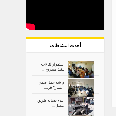
أحدث النشاطات
استمرار لقاءات
تنفيذ مشروع...
ورشة عمل ضمن
“مسار” في...
البدء بصيانة طريق
مشتل...