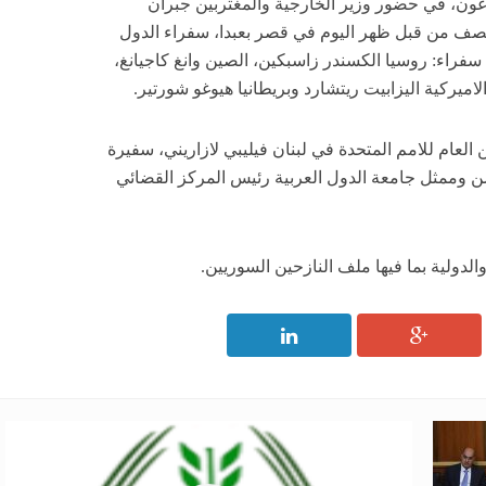
عون، في حضور وزير الخارجية والمغتربين جبران
نصف من قبل ظهر اليوم في قصر بعبدا، سفراء الدول
فراء: روسيا الكسندر زاسبكين، الصين وانغ كاجيانغ،
لاميركية اليزابيت ريتشارد وبريطانيا هيوغو شورتير.
 العام للامم المتحدة في لبنان فيليبي لازاريني، سفيرة
اسن وممثل جامعة الدول العربية رئيس المركز القضائي
الدولية بما فيها ملف النازحين السوريين.