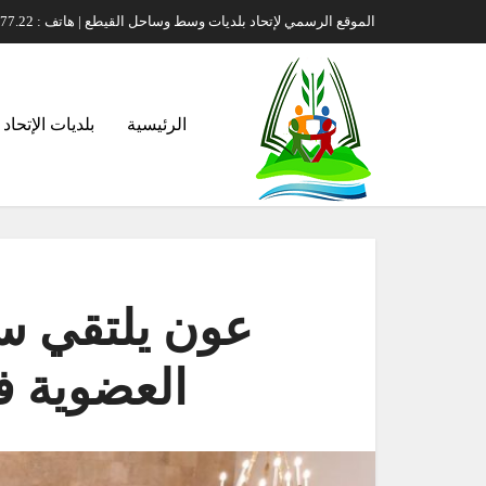
الموقع الرسمي لإتحاد بلديات وسط وساحل القيطع | هاتف : 00961.71.70.77.22 | بريد إلكتروني : itihad-s-kayteh@hotmail.com
الرئيسية
بلديات الإتحاد
عون يلتقي سف
العضوية 